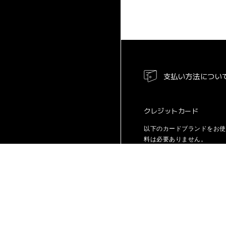
支払い方法につい
クレジットカード
以下のカードブランドをお
料は必要ありません。
コンビニ決済
以下のコンビニエンススト
数料は380円(税込)となりま
画面で選択したコンビニの