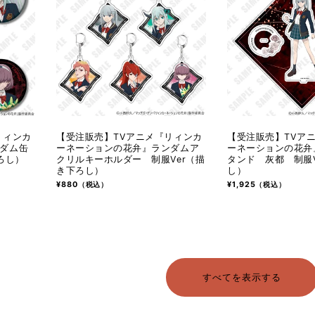
リィンカ
【受注販売】TVアニメ『リィンカ
【受注販売】TVア
ダム缶
ーネーションの花弁』ランダムア
ーネーションの花弁
ろし）
クリルキーホルダー 制服Ver（描
タンド 灰都 制服V
き下ろし）
し）
通
¥880
通
¥1,925
（税込）
（税込）
常
常
価
価
格
格
すべてを表示する