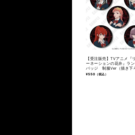
【受注販売】TVアニメ『
ーネーションの花弁』ラン
バッジ 制服Ver（描き下
通
¥550
（税込）
常
価
格