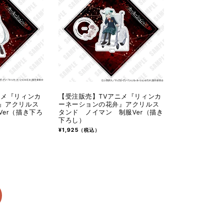
ニメ『リィンカ
【受注販売】TVアニメ『リィンカ
』アクリルス
ーネーションの花弁』アクリルス
er（描き下ろ
タンド ノイマン 制服Ver（描き
下ろし）
通
¥1,925
（税込）
常
価
格