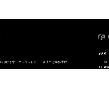
て
●送料
使い頂けます。クレジットカード決済では事務手数
・一律：
※日本
●お届
＜予約
商品ペ
アからお支払いが可能です。コンビニ決済の事務手
※商品
す。
ご注文日の翌日から3日以内に、
決済方法入力
その場
いずれかにてお支払い下さい。